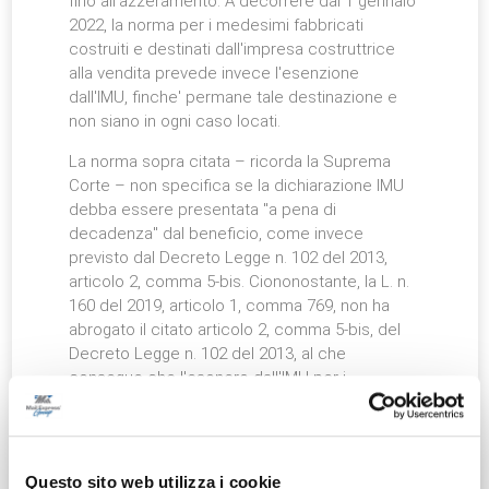
fino all'azzeramento. A decorrere dal 1 gennaio
2022, la norma per i medesimi fabbricati
costruiti e destinati dall'impresa costruttrice
alla vendita prevede invece l'esenzione
dall'IMU, finche' permane tale destinazione e
non siano in ogni caso locati.
La norma sopra citata – ricorda la Suprema
Corte – non specifica se la dichiarazione IMU
debba essere presentata "a pena di
decadenza" dal beneficio, come invece
previsto dal Decreto Legge n. 102 del 2013,
articolo 2, comma 5-bis. Ciononostante, la L. n.
160 del 2019, articolo 1, comma 769, non ha
abrogato il citato articolo 2, comma 5-bis, del
Decreto Legge n. 102 del 2013, al che
consegue che l'esonero dall'IMU per i
fabbricati-merce presuppone la presentazione
della dichiarazione.
Secondo i Giudici di legittimità, la disposizione
Questo sito web utilizza i cookie