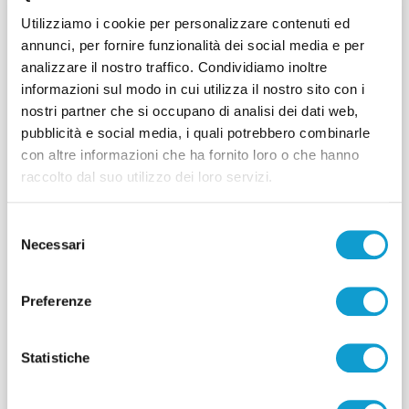
sopra richiamata evidenzia chiaramente che la
presentazione della dichiarazione è condizione
Utilizziamo i cookie per personalizzare contenuti ed
necessaria per l'ottenimento del beneficio
annunci, per fornire funzionalità dei social media e per
fiscale; si tratta di un obbligo previsto a pena di
analizzare il nostro traffico. Condividiamo inoltre
decadenza, che non può pertanto essere
informazioni sul modo in cui utilizza il nostro sito con i
sostituito dalla circostanza che il Comune sia a
nostri partner che si occupano di analisi dei dati web,
conoscenza dei fatti che comportano
pubblicità e social media, i quali potrebbero combinarle
l'esenzione dall'imposta.
con altre informazioni che ha fornito loro o che hanno
Sulla scorta del consolidato orientamento di
raccolto dal suo utilizzo dei loro servizi.
legittimità, in base al quale le norme che
stabiliscono esenzioni o agevolazioni sono di
Selezione
stretta interpretazione e non sono suscettibili
Necessari
del
di interpretazione analogica, la specifica
consenso
indicazione normativa, che subordina il
riconoscimento dell'esenzione alla
Preferenze
presentazione della dichiarazione, impedisce
quindi di considerare equivalente qualsiasi altro
adempimento e altresì di ritenere superflua la
Statistiche
dichiarazione, pur se il Comune, quale ente che
rilascia i permessi di costruire, è a conoscenza