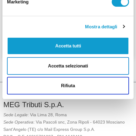
Marketing
sin dall'origine dell'edificazione dei fabbricati,
non potendo trovare applicazione nella
fattispecie i principi di buona fede e
collaborazione tra contribuente ed ente
Mostra dettagli
impositore.
Accetta tutti
Tutte le notizie
Accetta selezionati
Rifiuta
MEG Tributi S.p.A.
Sede Legale
: Via Lima 28, Roma
Sede Operativa
: Via Pascoli snc, Zona Ripoli - 64023 Mosciano
Sant'Angelo (TE) c/o Mail Express Group S.p.A.