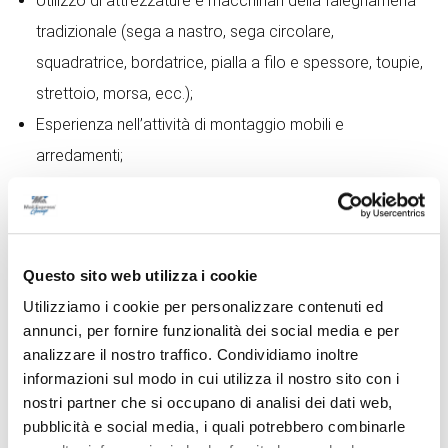
Utilizzo di attrezzature e macchinari della falegnameria
tradizionale (sega a nastro, sega circolare,
squadratrice, bordatrice, pialla a filo e spessore, toupie,
strettoio, morsa, ecc.);
Esperienza nell’attività di montaggio mobili e
arredamenti;
Capacità di lavorare in team per garantire il rispetto
delle scadenze;
Disponibilità a trasferte;
Questo sito web utilizza i cookie
Flessibilità oraria.
Utilizziamo i cookie per personalizzare contenuti ed
annunci, per fornire funzionalità dei social media e per
CONTRATTO DI LAVORO
analizzare il nostro traffico. Condividiamo inoltre
Da valutare in base all’esperienza.
informazioni sul modo in cui utilizza il nostro sito con i
nostri partner che si occupano di analisi dei dati web,
pubblicità e social media, i quali potrebbero combinarle
ORARIO DI LAVORO