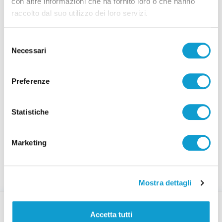
con altre informazioni che ha fornito loro o che hanno
raccolto dal suo utilizzo dei loro servizi.
Full-time.
Selezione
LUOGO DI LAVORO
Necessari
del
Mosciano Sant’Angelo (TE).
consenso
Preferenze
INVIA CANDIDATURA
Statistiche
Lavora con noi
Marketing
Mostra dettagli
Accetta tutti