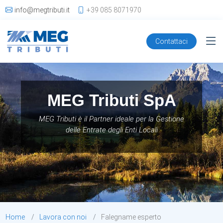
info@megtributi.it
+39 085 8071970
Contattaci
MEG Tributi SpA
MEG Tributi è il Partner ideale per la Gestione
delle Entrate degli Enti Locali
Home
Lavora con noi
Falegname esperto