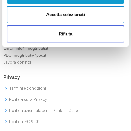
MEG Tributi S.p.A.
Sede Legale
: Via Lima 28, Roma
Accetta selezionati
Sede Operativa
: Via Pascoli snc, Zona Ripoli - 64023 Mosciano
Sant'Angelo (TE) c/o Mail Express Group S.p.A.
Rifiuta
P.IVA e C.F. 16215731007 - RM-1642419
Tel.:
085 8071970
Email:
info@megtributi.it
PEC:
megtributi@pec.it
Lavora con noi
Privacy
Termini e condizioni
Politica sulla Privacy
Politica aziendale per la Parità di Genere
Politica ISO 9001